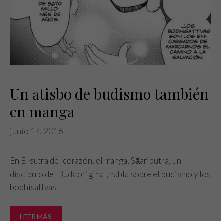
Un atisbo de budismo también
Necesarias
Estas
en manga
cookies no
son
junio 17, 2016
opcionales.
Son
necesarias
En El sutra del corazón, el manga, Sāariputra, un
para que
discípulo del Buda original, habla sobre el budismo y los
funcione la
web.
bodhisattvas
LEER MÁS
Estadísticas