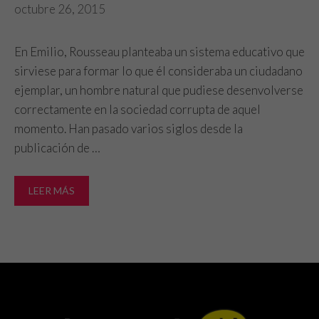
octubre 26, 2015
funcionalidades
desaparecerán
de la web.
En Emilio, Rousseau planteaba un sistema educativo que
sirviese para formar lo que él consideraba un ciudadano
ejemplar, un hombre natural que pudiese desenvolverse
Marketing
Al compartir tus
correctamente en la sociedad corrupta de aquel
intereses y
momento. Han pasado varios siglos desde la
comportamiento
publicación de …
mientras visitas
nuestro sitio,
aumentas la
LEER MÁS
posibilidad de
ver contenido y
ofertas
personalizados.